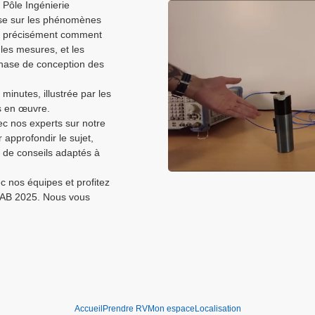
Pôle Ingénierie
ise sur les phénomènes
ra précisément comment
 les mesures, et les
 phase de conception des
minutes, illustrée par les
s en œuvre.
c nos experts sur notre
approfondir le sujet,
r de conseils adaptés à
c nos équipes et profitez
LAB 2025. Nous vous
Accueil
Prendre RV
Mon espace
Localisation