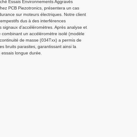
rché Essais Environnements Aggravés
hez PCB Piezotronics, présentera un cas
durance sur moteurs électriques. Notre client
intempestifs dus à des interférences
s signaux d’accéléromètres. Après analyse et
ace combinant un accéléromètre isolé (modèle
 continuité de masse (034Txx) a permis de
es bruits parasites, garantissant ainsi la
des essais longue durée.